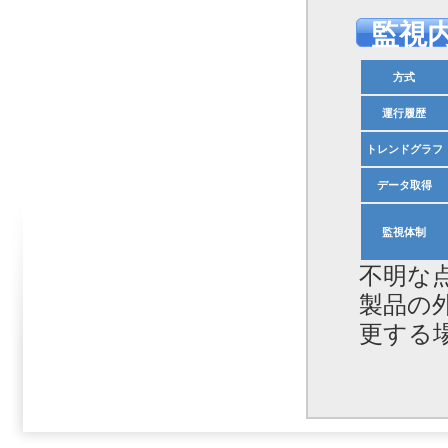
監視
方式
運行履歴
トレンドグラフ
データ取得
監視体制
不明な
製品の
更する