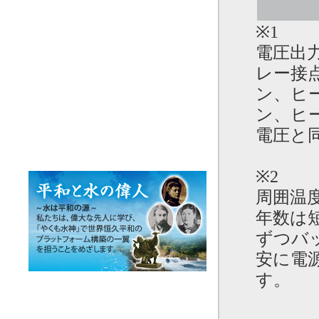
※1
電圧出力
レー接
ン、ヒ
ン、ヒ
電圧と
※2
周囲温
年数は
ずつバ
安に電
す。