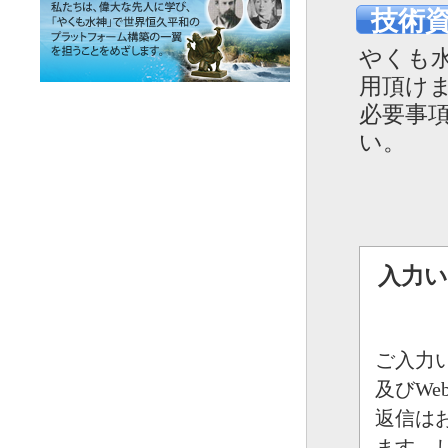
技術
やくも
用頂け
必要事
い。
入力
ご入力
及びW
返信は
ます。