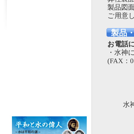
製品図
ご用意
製品
お電話
・水神に関
(FAX：05
水