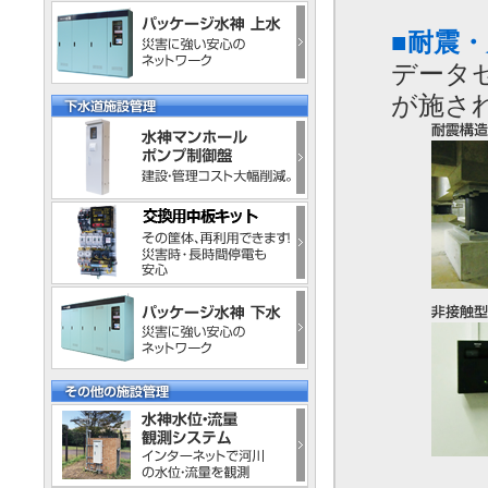
■耐震
データ
が施さ