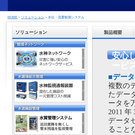
HOME
>
ソリューション
>
水位・流量観測システム
ソリューション
安心
ービ
■デー
複数のデ
たデー
ータを
2011
データ
ること