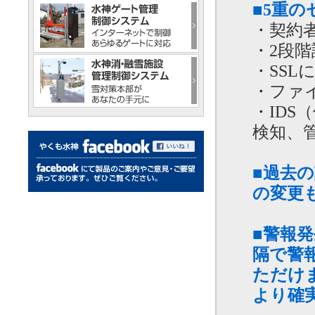
■5重
・契約
・2段
・SS
・ファ
・ID
検知、
■過去
の変更
■警報発
隔で警
ただけ
より確