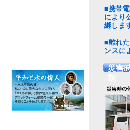
■携帯
により
継しま
■離れ
ンスに
災害
制